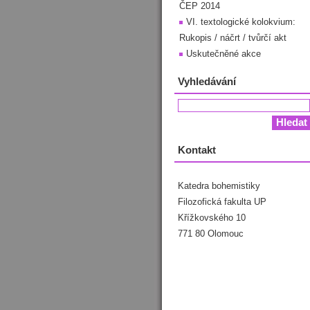
ČEP 2014
VI. textologické kolokvium:
Rukopis / náčrt / tvůrčí akt
Uskutečněné akce
Vyhledávání
Kontakt
Katedra bohemistiky
Filozofická fakulta UP
Křížkovského 10
771 80 Olomouc