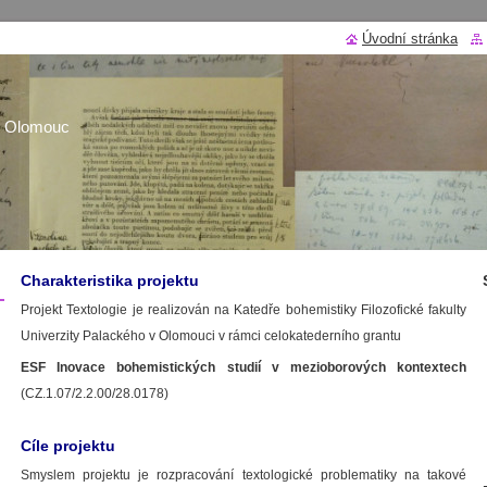
Úvodní stránka
P Olomouc
Charakteristika projektu
Projekt Textologie je realizován na Katedře bohemistiky Filozofické fakulty
Univerzity Palackého v Olomouci v rámci celokatederního grantu
ESF Inovace bohemistických studií v mezioborových kontextech
(CZ.1.07/2.2.00/28.0178)
Cíle projektu
Smyslem projektu je rozpracování textologické problematiky na takové