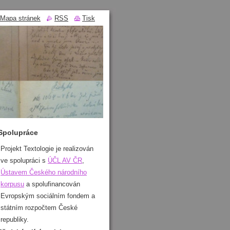
Mapa stránek
RSS
Tisk
Spolupráce
Projekt Textologie je realizován
ve spolupráci s
ÚČL AV ČR
,
Ústavem Českého národního
korpusu
a spolufinancován
Evropským sociálním fondem a
státním rozpočtem České
republiky.