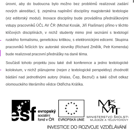
úrovni, aby do budoucna bylo možno bez problémů realizovat zadání
nových akreditací, tj. zejména naplnění disciplíny magisterské textologie
(viz editorský modul). Inovace disciplíny bude prováděna přednáškovými
vstupy pracovníků ÚČL AV ČR (Michal Kosák, Jiří Flaišman) přímo v těchto
klíčových disciplínách, v nichž studenty mimo jiné seznámí s textologií
ruského formalismu, genetickou kritikou, s elektronickými edicemi. Skupina
pracovníků řešících tzv. autorské slovníky (Richard Změlík, Petr Komenda)
bude realizovat pracovní přednášky na dané téma.
Součástí tohoto projektu jsou také dvě konference a jedno textologické
kolokvium, v nichž plánujeme (nejen z textologické perspektivy) zhodnotit
bádání nad jednotlivými autory (Halas, Čep, Bezruč) a také oživit odkaz
olomouckého literárního vědce Oldřicha Králíka.