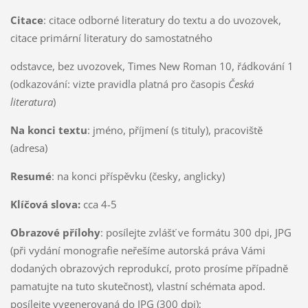
Citace
: citace odborné literatury do textu a do uvozovek,
citace primární literatury do samostatného
odstavce, bez uvozovek, Times New Roman 10, řádkování 1
(odkazování: vizte pravidla platná pro časopis
Česká
literatura
)
Na konci textu
: jméno, příjmení (s tituly), pracoviště
(adresa)
Resumé
: na konci příspěvku (česky, anglicky)
Klíčová slova:
cca 4-5
Obrazové přílohy
: posílejte zvlášť ve formátu 300 dpi, JPG
(při vydání monografie neřešíme autorská práva Vámi
dodaných obrazových reprodukcí, proto prosíme případně
pamatujte na tuto skutečnost), vlastní schémata apod.
posílejte vygenerovaná do JPG (300 dpi);