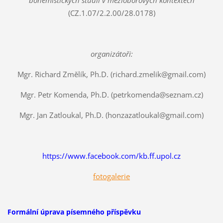
bohemistických studií v mezioborových kontextech
(CZ.1.07/2.2.00/28.0178)
organizátoři:
Mgr. Richard Změlík, Ph.D. (richard.zmelik@gmail.com)
Mgr. Petr Komenda, Ph.D. (petrkomenda@seznam.cz)
Mgr. Jan Zatloukal, Ph.D. (honzazatloukal@gmail.com)
https://www.facebook.com/kb.ff.upol.cz
fotogalerie
Formální úprava písemného příspěvku