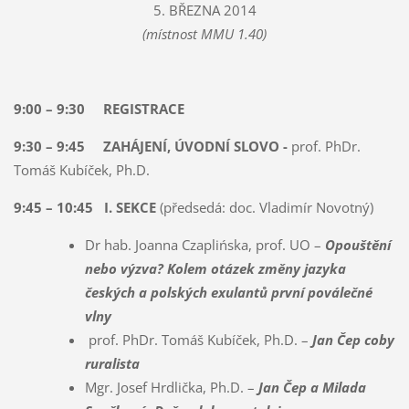
5. BŘEZNA 2014
(místnost MMU 1.40)
9:00 – 9:30 REGISTRACE
9:30 – 9:45 ZAHÁJENÍ, ÚVODNÍ SLOVO -
prof. PhDr.
Tomáš Kubíček, Ph.D.
9:45 – 10:45 I. SEKCE
(předsedá: doc. Vladimír Novotný)
Dr hab. Joanna Czaplińska, prof. UO –
Opouštění
nebo výzva? Kolem otázek změny jazyka
českých a polských exulantů první poválečné
vlny
prof. PhDr. Tomáš Kubíček, Ph.D. –
Jan Čep coby
ruralista
Mgr. Josef Hrdlička, Ph.D. –
Jan Čep a Milada