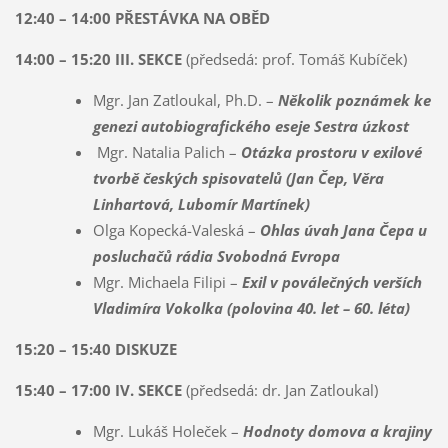
12:40 – 14:00 PŘESTÁVKA NA OBĚD
14:00 – 15:20 III. SEKCE
(předsedá: prof. Tomáš Kubíček)
Mgr. Jan Zatloukal, Ph.D. –
Několik poznámek ke
genezi autobiografického eseje Sestra úzkost
Mgr. Natalia Palich –
Otázka prostoru v exilové
tvorbě českých spisovatelů (Jan Čep, Věra
Linhartová, Lubomír Martínek)
Olga Kopecká-Valeská –
Ohlas úvah Jana Čepa u
posluchačů rádia Svobodná Evropa
Mgr. Michaela Filipi –
Exil v poválečných verších
Vladimíra Vokolka (polovina 40. let – 60. léta)
15:20 – 15:40 DISKUZE
15:40 – 17:00 IV. SEKCE
(předsedá: dr. Jan Zatloukal)
Mgr. Lukáš Holeček –
Hodnoty domova a krajiny