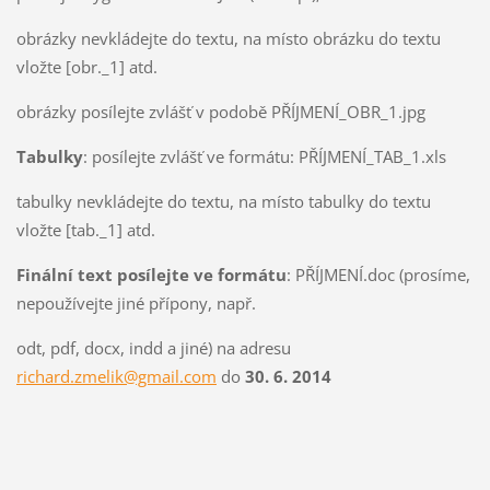
obrázky nevkládejte do textu, na místo obrázku do textu
vložte [obr._1] atd.
obrázky posílejte zvlášť v podobě PŘÍJMENÍ_OBR_1.jpg
Tabulky
: posílejte zvlášť ve formátu: PŘÍJMENÍ_TAB_1.xls
tabulky nevkládejte do textu, na místo tabulky do textu
vložte [tab._1] atd.
Finální text posílejte ve formátu
: PŘÍJMENÍ.doc (prosíme,
nepoužívejte jiné přípony, např.
odt, pdf, docx, indd a jiné) na adresu
richard.zmelik@gmail.com
do
30. 6. 2014