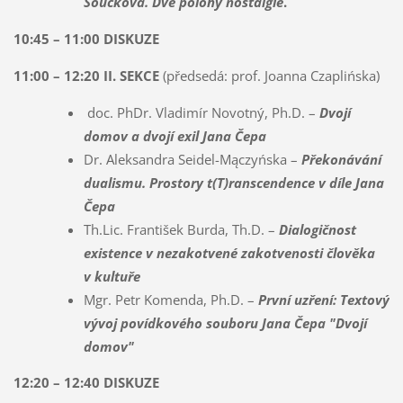
Součková. Dvě polohy nostalgie
.
10:45 – 11:00 DISKUZE
11:00 – 12:20 II. SEKCE
(předsedá: prof. Joanna Czaplińska)
doc. PhDr. Vladimír Novotný, Ph.D. –
Dvojí
domov a dvojí exil Jana Čepa
Dr. Aleksandra Seidel-Mączyńska –
Překonávání
dualismu. Prostory t(T)ranscendence v díle Jana
Čepa
Th.Lic. František Burda, Th.D. –
Dialogičnost
existence v nezakotvené zakotvenosti člověka
v kultuře
Mgr. Petr Komenda, Ph.D. –
První uzření: Textový
vývoj povídkového souboru Jana Čepa "Dvojí
domov"
12:20 – 12:40 DISKUZE