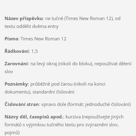
Název příspěvku
: ne tučně (Times New Roman 12), od
textu oddělit dvěma entry
Písmo
: Times New Roman 12
Řádkování
: 1,5
Zarovnání
: na levý okraj (nikoli do bloku), nepoužívat dělení
slov
Poznámky
: průběžně pod čarou (nikoli na konci
dokumentu), standardní číslování
Číslování stran
: vpravo dole (formát: jednoduché číslování)
Názvy děl, časopisů apod.
: kurziva (nepoužívejte jiných
formátů s výjimkou tučného textu pro zvýraznění slov,
pojmů)