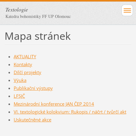
Textologie
Katedra bohemistiky FF UP Olomouc
Mapa stránek
AKTUALITY
Kontakty
Dílčí projekty
Výuka
Publikační výstupy
LFSJČ
Mezinárodní konference JAN ČEP 2014
VI. textologické kolokvium: Rukopis / náčrt / tvůrčí akt
Uskutečněné akce