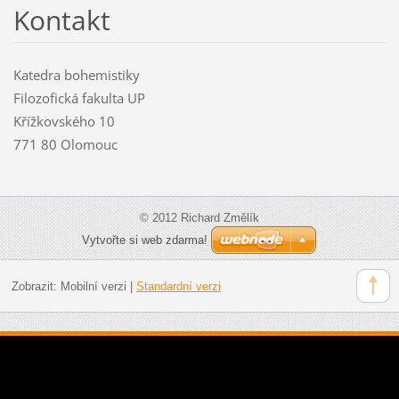
Kontakt
Katedra bohemistiky
Filozofická fakulta UP
Křížkovského 10
771 80 Olomouc
© 2012 Richard Změlík
Vytvořte si web zdarma!
Zobrazit:
Mobilní verzi
|
Standardní verzi