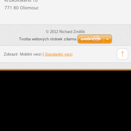
771 80 Olomouc
© 2012 Richard Změlík
Tvorba webových stránek zdarma
Zobrazit:
Mobilní verzi
|
Standardní verzi