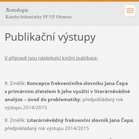
Textologie
Katedra bohemistiky FF UP Olomouc
Publikační výstupy
V přípravě jsou následující knižní publikace:
R. Změlík:
Koncepce frekvenčního slovníku Jana Čepa
s primárním zřetelem k jeho využití v literárněvědné
analýze – úvod do problematiky
; předpokládaný rok
výstupu 2014/2015
R. Změlík:
Literárněvědný frekvenční slovník Jana Čepa
;
předpokládaný rok výstupu 2014/2015