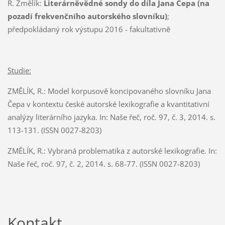
R. Změlík:
Literárněvědné sondy do díla Jana Čepa (na
pozadí frekvenčního autorského slovníku)
;
předpokládaný rok výstupu 2016 - fakultativně
Studie:
ZMĚLÍK, R.: Model korpusově koncipovaného slovníku Jana
Čepa v kontextu české autorské lexikografie a kvantitativní
analýzy literárního jazyka. In: Naše řeč, roč. 97, č. 3, 2014. s.
113-131. (ISSN 0027-8203)
ZMĚLÍK, R.: Vybraná problematika z autorské lexikografie. In:
Naše řeč, roč. 97, č. 2, 2014. s. 68-77. (ISSN 0027-8203)
Kontakt